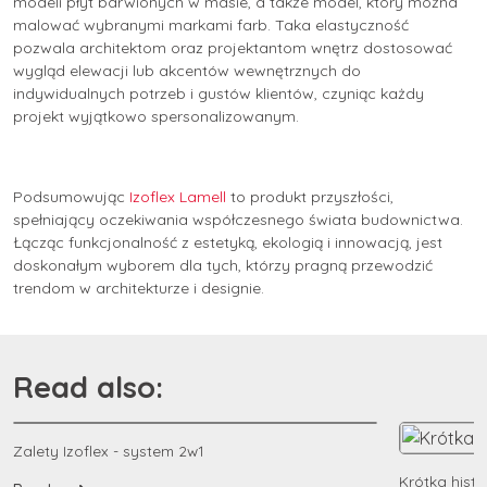
modeli płyt barwionych w masie, a także model, który można
malować wybranymi markami farb. Taka elastyczność
pozwala architektom oraz projektantom wnętrz dostosować
wygląd elewacji lub akcentów wewnętrznych do
indywidualnych potrzeb i gustów klientów, czyniąc każdy
projekt wyjątkowo spersonalizowanym.
Podsumowując
Izoflex Lamell
to produkt przyszłości,
spełniający oczekiwania współczesnego świata budownictwa.
Łącząc funkcjonalność z estetyką, ekologią i innowacją, jest
doskonałym wyborem dla tych, którzy pragną przewodzić
trendom w architekturze i designie.
Read also:
Zalety Izoflex - system 2w1
Krótka histo