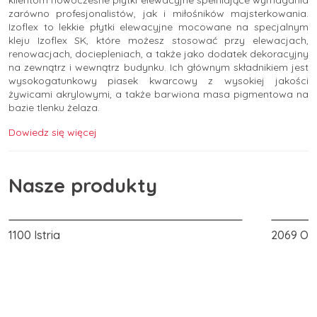
klientom nowoczesne płytki elewacyjne spełniające wymagania
zarówno profesjonalistów, jak i miłośników majsterkowania.
Izoflex to lekkie płytki elewacyjne mocowane na specjalnym
kleju Izoflex SK, które możesz stosować przy elewacjach,
renowacjach, dociepleniach, a także jako dodatek dekoracyjny
na zewnątrz i wewnątrz budynku. Ich głównym składnikiem jest
wysokogatunkowy piasek kwarcowy z wysokiej jakości
żywicami akrylowymi, a także barwiona masa pigmentowa na
bazie tlenku żelaza.
Dowiedz się więcej
Nasze produkty
2069 Odessa
2054