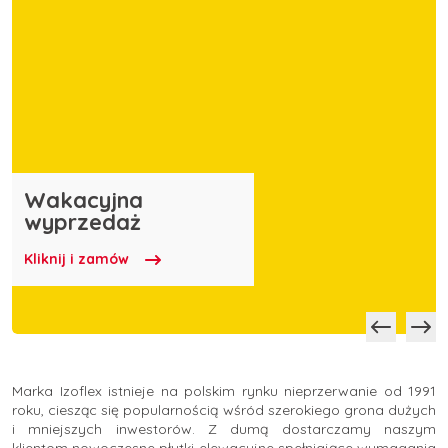
Pły
Rze
Mał
Izof
Pro
pły
Każdy 
Wakacyjna
Wak
Dostę
Prawi
które
Przek
wyprzedaż
wyp
kolor
długol
Izoflex
kszta
Kliknij i zamów
Pozna
Obejr
Przej
Zamó
Klikni
Marka Izoflex istnieje na polskim rynku nieprzerwanie od 1991
roku, ciesząc się popularnością wśród szerokiego grona dużych
i mniejszych inwestorów. Z dumą dostarczamy naszym