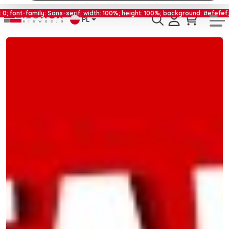
s-serif; width: 100%; height: 100%; background: #efefef;color: #232323; te
PL