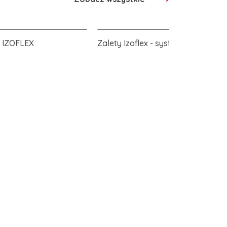
y IZOFLEX
Zalety Izoflex - system 2w1