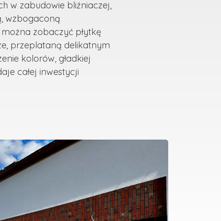
h w zabudowie bliźniaczej,
łą, wzbogaconą
 można zobaczyć płytkę
e, przeplataną delikatnym
enie kolorów, gładkiej
je całej inwestycji