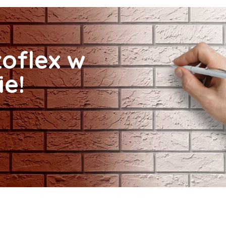
zoflex w
ie!