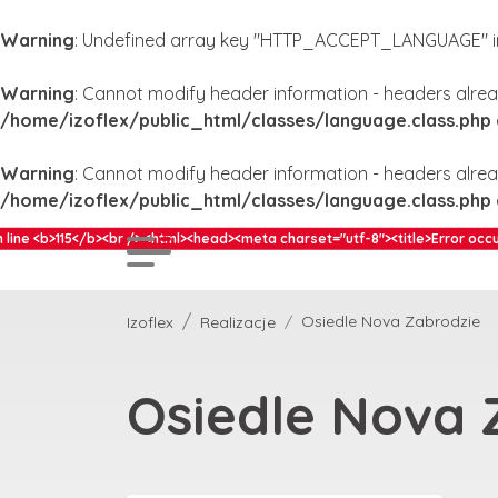
Warning
: Undefined array key "HTTP_ACCEPT_LANGUAGE" 
Warning
: Cannot modify header information - headers alrea
/home/izoflex/public_html/classes/language.class.php
Warning
: Cannot modify header information - headers alrea
/home/izoflex/public_html/classes/language.class.php
 <html><head><meta charset="utf-8"><title>Error occured</title><style type
Osiedle Nova Zabrodzie
Izoflex
Realizacje
Osiedle Nova 