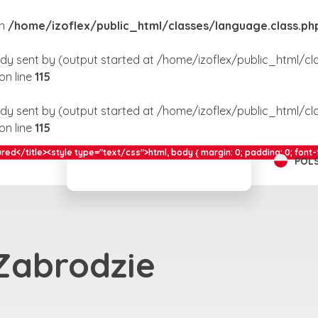
in
/home/izoflex/public_html/classes/language.class.ph
dy sent by (output started at /home/izoflex/public_html/cl
on line
115
dy sent by (output started at /home/izoflex/public_html/cl
on line
115
="text/css">html, body { margin: 0; padding: 0; font-family: Sans-serif; 
POLS
Zabrodzie