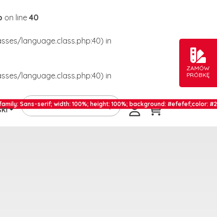
p
on line
40
asses/language.class.php:40) in
ZAMÓW
asses/language.class.php:40) in
PRÓBKĘ
width: 100%; height: 100%; background: #efefef;color: #232323; text-align
KI