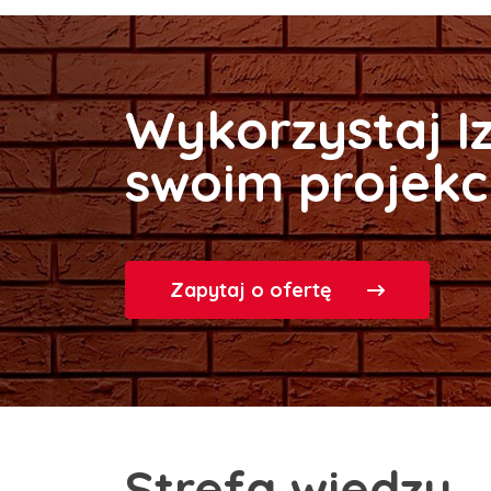
Wykorzystaj I
swoim projekc
Zapytaj o ofertę
Strefa wiedzy