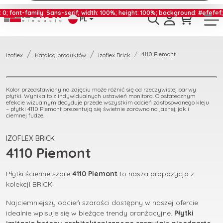
s-serif; width: 100%; height: 100%; background: #efefef;color: #232323; te
PL
4110 Piemont
Izoflex
Katalog produktów
Izoflex Brick
Kolor przedstawiony na zdjęciu może różnić się od rzeczywistej barwy
płytki. Wynika to z indywidualnych ustawień monitora. O ostatecznym
efekcie wizualnym decyduje przede wszystkim odcień zastosowanego kleju
– płytki 4110 Piemont prezentują się świetnie zarówno na jasnej, jak i
ciemnej fudze.
IZOFLEX BRICK
4110 Piemont
Płytki ścienne szare
4110 Piemont
to nasza propozycja z
kolekcji BRICK.
Najciemniejszy odcień szarości dostępny w naszej ofercie
idealnie wpisuje się w bieżące trendy aranżacyjne.
Płytki